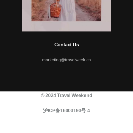
Contact Us
marketing@travelweek.cn
© 2024 Travel Weekend
沪ICP备16003193号-4