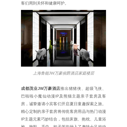
客们周到关怀和健康呵护。
上海鲁能
JW
万豪侯爵酒店家庭楼层
成都茂业
JW
万豪酒店
推出猪猪侠、超级飞侠、
巴啦啦小魔仙动漫IP及熊猫主题亲子套房及客
房，诚挚邀请小宾客们开启夏日童趣探索之旅。
精心定制的亲子套房将传统客房用品与热门动漫
IP主题元素巧妙结合，包括床旗、抱枕、儿童浴
袍、拖鞋、毛巾、杯子等均融入了趣味十足的动