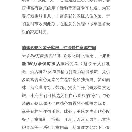
项目“JW家庭计划”，旨在通过童心无限的亲子客
房和富有创意的亲子活动等家庭专享礼遇，为宾
客打造趣味非凡、丰富多彩的家庭入住体验。于
初夏时节欢聚此刻，在惬意的旅程中尽享温馨欢
乐的家庭时光。
萌趣多彩的亲子客房，打造梦幻童趣空间
秉承JW万豪酒店品牌 “欢聚此刻”的理念，
上海鲁
能
JW
万豪侯爵酒店
推出悦享萌趣亲子入住礼
遇。酒店将27及28层精心打造为家庭楼层，提供
多款富含童心元素的主题客房如独角兽、梦幻雨
林、海底世界等，带领小宾客们开启奇妙探索之
旅。小宾客们可挑选入住自己喜欢的“家”，与心
爱的动物玩偶伙伴在精心布置的小帐篷内玩耍，
享受别样的住宿乐趣。此外，主题客房还贴心配
备了儿童拖鞋、浴袍、牙刷，以及专属的儿童洗
护套装等一系列儿童用品，从细微之处给予小宾