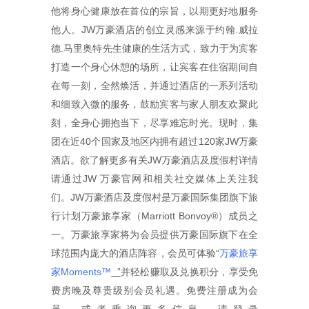
他将身心健康放在首位的宗旨，以期更好地服务
他人。JW万豪酒店的创立灵感来源于约翰.威拉
德.马里奥特先生健康的生活方式，致力于为宾客
打造一个身心休憩的场所，让宾客在住宿期间自
在每一刻，全然焕活，并通过酒店的一系列活动
和细致入微的服务，鼓励宾客与家人朋友欢聚此
刻，全身心拥抱当下，尽享难忘时光。现时，集
团在近40个国家及地区内拥有超过120家JW万豪
酒店。欲了解更多有关JW万豪酒店及度假村详情
请通过JW 万豪官网和相关社交媒体上关注我
们。JW万豪酒店及度假村是万豪国际集团旗下旅
行计划万豪旅享家（Marriott Bonvoy®）成员之
一。万豪旅享家将为会员提供万豪国际旗下在全
球范围内庞大的酒店阵容，会员可体验“
万豪旅享
家Moments™
”
并轻松赚取及兑换积分，享受免
费房晚及尊贵级别会员礼遇。免费注册成为会