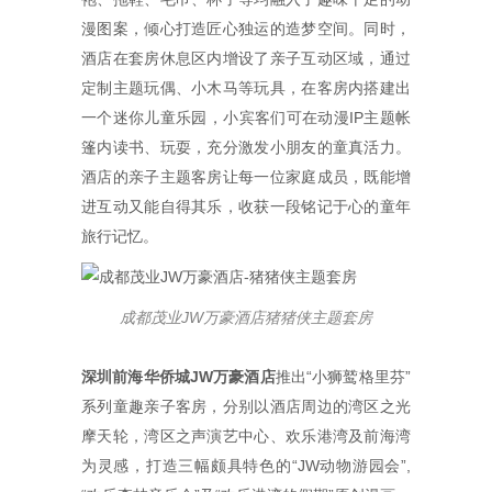
漫图案，倾心打造匠心独运的造梦空间。同时，
酒店在套房休息区内增设了亲子互动区域，通过
定制主题玩偶、小木马等玩具，在客房内搭建出
一个迷你儿童乐园，小宾客们可在动漫IP主题帐
篷内读书、玩耍，充分激发小朋友的童真活力。
酒店的亲子主题客房让每一位家庭成员，既能增
进互动又能自得其乐，收获一段铭记于心的童年
旅行记忆。
成都茂业
JW
万豪酒店猪猪侠主题套房
深圳前海华侨城
JW
万豪酒店
推出“小狮鹫格里芬”
系列童趣亲子客房，分别以酒店周边的湾区之光
摩天轮，湾区之声演艺中心、欢乐港湾及前海湾
为灵感，打造三幅颇具特色的“JW动物游园会”,