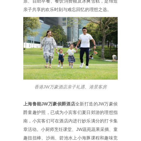
票、自助早餐、餐饮消费额及冰爽雪糕，是缔造
亲子共享的欢乐时刻与难忘回忆的理想之选。
香港
JW
万豪酒店亲子礼遇、港景客房
上海鲁能
JW
万豪侯爵酒店
全新打造的JW万豪侯
爵童趣护照，已成为小宾客们夏日郊游的理想指
南，小宾客们可在酒店内进行妙乐满分的打卡集
章活动。小厨师烹饪课堂、JW蔬苑蔬果采摘、童
趣扭扭棒、沙画、碧池水上小海豚课程和趣味竞