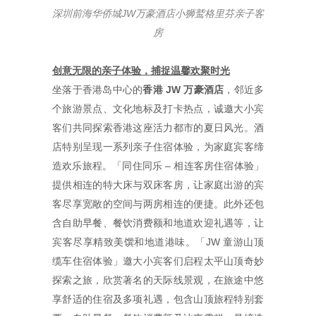
深圳前海华侨城
JW
万豪酒店小狮鹫格里芬亲子客
房
创意无限的亲子体验，捕捉温馨欢聚时光
坐落于香港岛中心的
香港
JW
万豪酒店
，邻近多
个旅游景点、文化地标及打卡热点，诚邀大小宾
客们共同探索香港这座活力都市的夏日风光。酒
店特别呈现一系列亲子住宿体验，为家庭宾客缔
造欢乐旅程。「同住同乐 – 相连客房住宿体验」
提供相连的特大床与双床客房，让家庭出游的宾
客尽享宽敞的空间与两房相连的便捷。此外还包
含自助早餐、餐饮消费额和地道欢迎礼遇等，让
宾客尽享精致美馔和地道港味。「JW 童游山顶
缆车住宿体验」邀大小宾客们启程太平山顶奇妙
探索之旅，欣赏著名的天际线景观，在旅途中悠
享舒适的住宿及多项礼遇，包含山顶旅程特别套