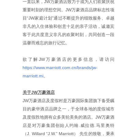
一直以来，JW万豪酒店致力于成为人们欢聚庆祝
重要时刻的理想空间。JW万豪酒店品牌标志性项
目“JW家庭计划”通过不断提升的细致服务、卓越
非凡的入住体验和创意十足的亲子活动，诚邀宾
客于此共度意义非凡的欢聚时刻，共同创造一段
温馨而难忘的旅行记忆。
欲了解JW万豪酒店的更多信息，请访问
https://www.marriott.com.cn/brands/jw-
marriott.mi
。
关于
JW
万豪酒店
JW万豪酒店及度假村是万豪国际集团旗下备受瞩
目的豪华酒店品牌之一，于全球各地的度假城市
及度假胜地拥有众多美轮美奂的酒店。JW万豪酒
店是对万豪集团创始人约翰.威拉德.马里奥特
（J. Willard “J.W.” Marriott） 先生的致敬，秉承