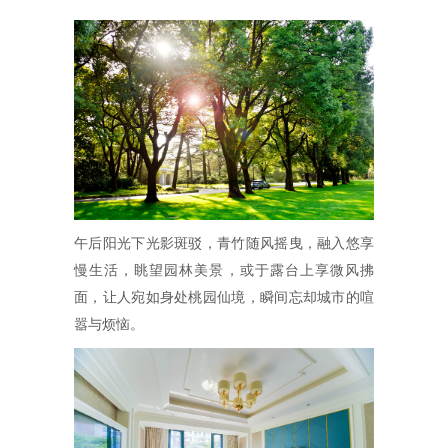
午后阳光下光影斑驳，青竹随风摇曳，融入悠享
慢生活，眺望园林美景，或于露台上享微风拂
面，让人宛如身处桃园仙境，瞬间忘却城市的喧
嚣与烦恼。